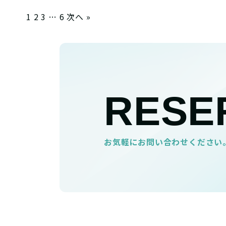
投
1
2
3
…
6
次へ »
稿
の
ペ
ー
ジ
送
RESE
り
お気軽にお問い合わせください