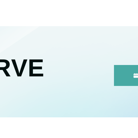
RVE
。