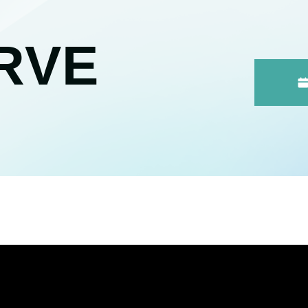
RVE
。