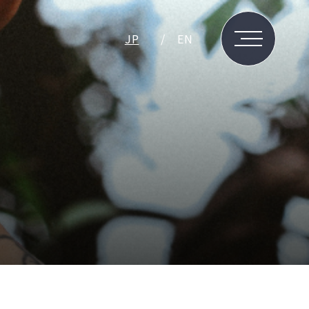
JP
EN