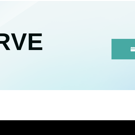
RVE
。