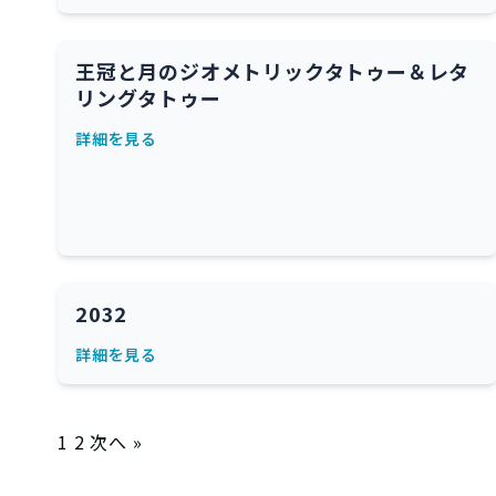
王冠と月のジオメトリックタトゥー＆レタ
リングタトゥー
詳細を見る
2032
詳細を見る
投
1
2
次へ »
稿
の