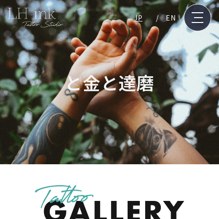
JP
EN
と金と達磨