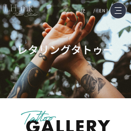
JP
EN
レタリングタトゥー