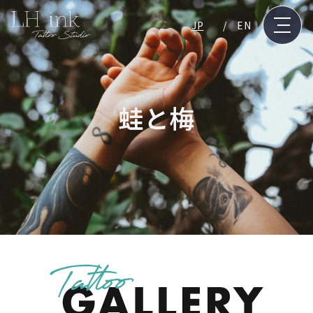
JP
EN
蛙と梅