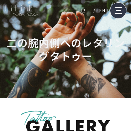
JP
EN
二の腕内側へのレタリン
グタトゥー