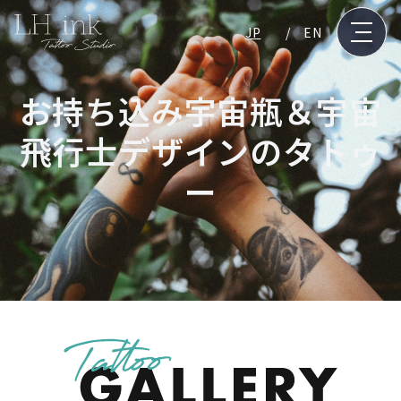
JP
EN
お持ち込み宇宙瓶＆宇宙
飛行士デザインのタトゥ
ー