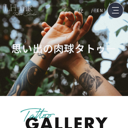
JP
EN
思い出の肉球タトゥー