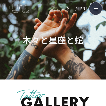
JP
EN
木々と星座と蛇