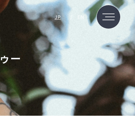
JP
EN
ゥー