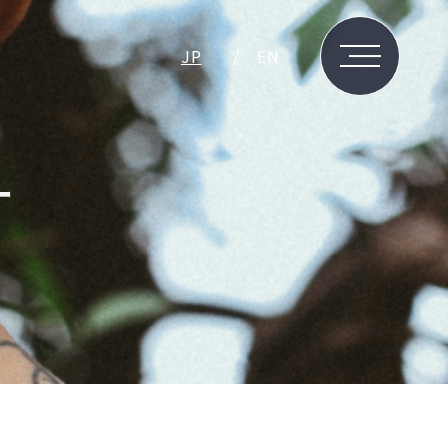
JP
EN
ー