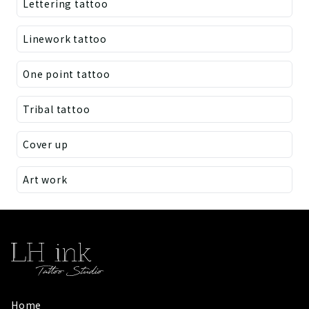
Lettering tattoo
Linework tattoo
One point tattoo
Tribal tattoo
Cover up
Art work
Home