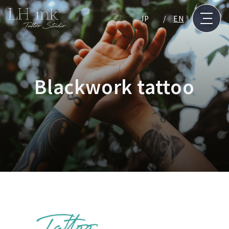
JP
EN
Blackwork tattoo